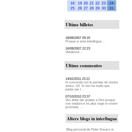
18
19
20
21
22
23
24
25
26
27
28
29
30
31
Ultime billetes
18/08/2007 09:20
Proque io ama interlingua ...
16/08/2007 22:23
Vetulessa ...
Ultime commentos
14/02/2011 23:21
Io concorda con le parolas de nostre
amico. xD. Io non ha multo que
parlar per t ...
07/10/2010 23:37
Vos debe dar gratias a Deo proque
vos madura e es plus sage in vostre
juventute, ...
Altere blogs in interlingua
Blog personal de Peter Kovacs in