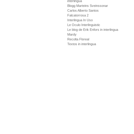
interlingua
Blogg Marteins Sveinssonar
Carlos Alberto Santos
Falcatorrosa 2
Interlingua In Uso
Le Oculo Interlinguistic
Le blog de Erik Enfors in interlingua
Mardy
Recolta Floreal
Textos in interlingua