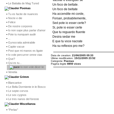
Vacillar e extinguer se
•
Le Battalia de Mag Tured
Un foco de beltate.
Poemas
Un foco de beltate
Ha accendite mi corde,
•
Tu es facite de nuances
•
Nocte e die
Forsan, probabilemente,
•
Felice
Sed pote io esser certe?
•
De nostre corpores
Si, pote io esser certe
•
Io non sape plus parlar d'amor
Que tu reguardo fluente
•
Pote tu nunquam audir
Desira sedar me
•
...
E que tu voce nacrate
•
Gynocratia admirabile
Ha su reflexos pro me?
•
Capite vacue
•
Post que mi manos es ligate
•
Io vole percurrer omne vias
Data de creation:
21/06/2005 09:33
Ultime modification:
15/11/2005 23:52
•
Que?
Categoria:
Poemas
•
Qui es tu...
Pagina legite
8850 vices
Io non vole dicer te
•
Venetia
Grimm
•
Blancanive
•
Le Bella Dormiente in le Bosco
•
Le septe corvos
•
Le sex cygnos
•
Le tres nanos del foreste
Miscellanea
•
"Perlas"