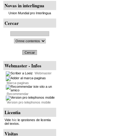
Novas in interlingua
Union Mundial pro Interlingua
Cercar
Cercar
Webmaster - Infos
Webmaster
Marca-paginas
Recommendar
Version pro telephonos mobile
Licentia
Vide
hic
le qestiones de licentia
del textos.
Visitas