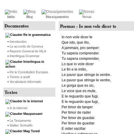
Initio
Blog
Discargamentos
Novas
Documentos
Poemas -
Io non vole dicer te
Re le grammatica
Io non vole dicer te
•
Introduction
Que isto, que illo,
•
Le accordo de Geneva
A jammais, pro semper:
•
Reporto General de IALA
Tu sapera comprender.
•
Interlingua Grammar
Tu sapera comprender,
Interlingua in
Lo que io vole dicer
action
Le fin e le initio,
•
Re le Constitution Europee
Le pavor que stringe le ventre.
•
Textos a audir
Le pavor que stringe le ventre,
•
Vocabulario informatic
Le gorga que es sic,
Textos
Le voce que es mute,
E le reguardo que fugi.
In le internet
E le reguardo que fugi,
Per timor de tanger
•
In le internet
Per timor de rader
Maupassant
Per timor de guastar.
•
Le Testamento
Per timor de guastar
•
Walter Schnaffs
E vider vacillar
Mag Tured