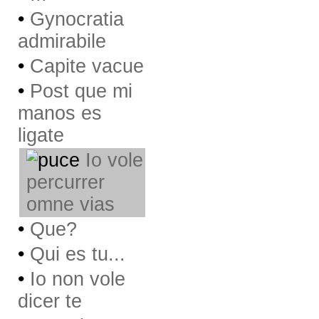
•
Gynocratia
admirabile
•
Capite vacue
•
Post que mi
manos es
ligate
Io vole
percurrer
omne vias
•
Que?
•
Qui es tu...
•
Io non vole
dicer te