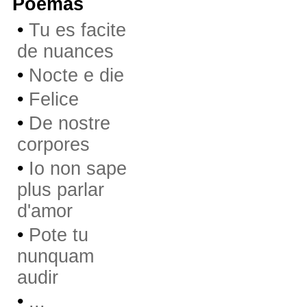
Poemas
•
Tu es facite
de nuances
•
Nocte e die
•
Felice
•
De nostre
corpores
•
Io non sape
plus parlar
d'amor
•
Pote tu
nunquam
audir
•
...