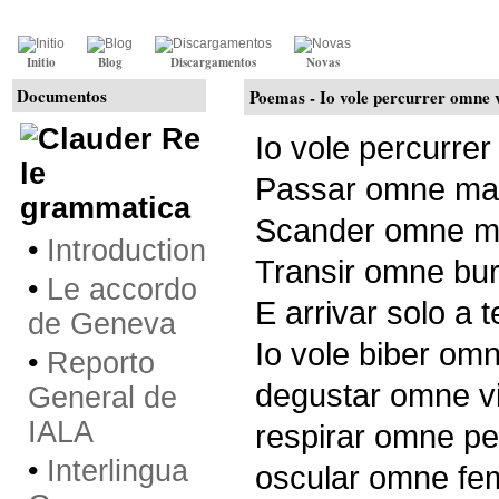
Initio
Blog
Discargamentos
Novas
Documentos
Poemas -
Io vole percurrer omne 
Re
Io vole percurre
le
Passar omne ma
grammatica
Scander omne m
•
Introduction
Transir omne bu
•
Le accordo
E arrivar solo a t
de Geneva
Io vole biber om
•
Reporto
degustar omne v
General de
IALA
respirar omne p
•
Interlingua
oscular omne fe