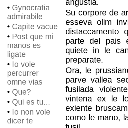
angustia.
•
Gynocratia
Su corpore de ar
admirabile
esseva olim inv
•
Capite vacue
distaccamento 
•
Post que mi
parte del pais 
manos es
quiete in le cam
ligate
preparate.
•
Io vole
Ora, le prussian
percurrer
parve vallea se
omne vias
fusilada violen
•
Que?
vintena ex le l
•
Qui es tu...
exiente bruscam
•
Io non vole
como le mano, la
dicer te
fusil.