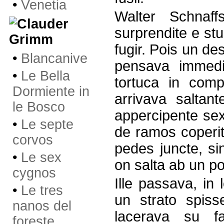
•
Venetia
Walter Schnaff
surprendite e st
Grimm
fugir. Pois un de
•
Blancanive
pensava immedi
•
Le Bella
tortuca in com
Dormiente in
arrivava salta
le Bosco
appercipente sex
•
Le septe
de ramos coperite
corvos
pedes juncte, s
•
Le sex
on salta ab un po
cygnos
Ille passava, in
•
Le tres
un strato spis
nanos del
lacerava su f
foreste