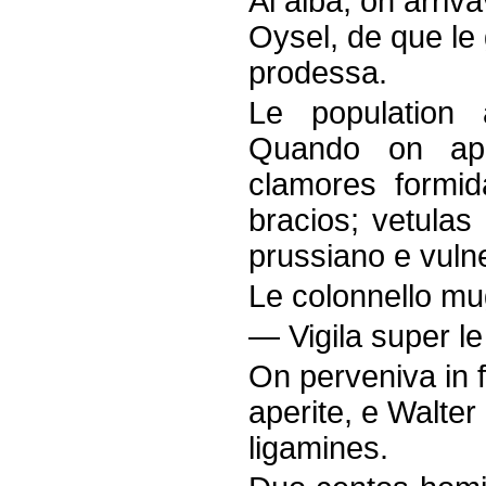
Al alba, on arri
Oysel, de que le
prodessa.
Le population 
Quando on appe
clamores formid
bracios; vetulas
prussiano e vuln
Le colonnello mu
— Vigila super le
On perveniva in f
aperite, e Walter 
ligamines.