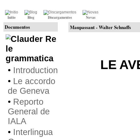
Initio
Blog
Discargamentos
Novas
Documentos
Maupassant -
Walter Schnaffs
Re
le
grammatica
LE A
•
Introduction
•
Le accordo
de Geneva
•
Reporto
General de
IALA
•
Interlingua