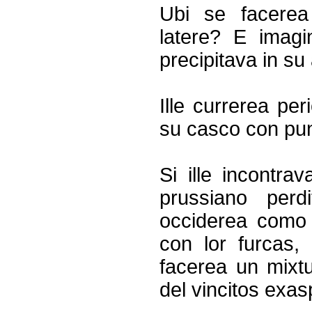
Ubi se facerea
latere? E imagi
precipitava in su
Ille currerea per
su casco con pun
Si ille incontra
prussiano perd
occiderea como 
con lor furcas, l
facerea un mixtu
del vincitos exas