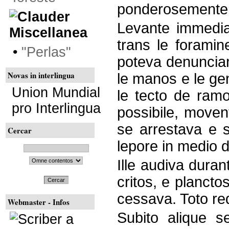
ponderosemente s
Levante immediat
Miscellanea
trans le foramin
•
"Perlas"
poteva denunciar 
Novas in interlingua
le manos e le gen
Union Mundial
le tecto de ramo
pro Interlingua
possibile, movent
se arrestava e 
Cercar
lepore in medio d
Ille audiva dura
critos, e plancto
Cercar
cessava. Toto re
Webmaster - Infos
Subito alique s