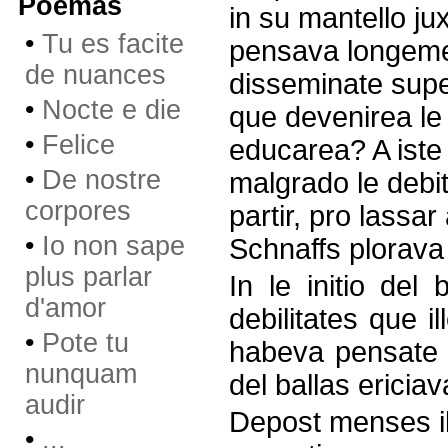
Poemas
in su mantello ju
•
Tu es facite
pensava longement
de nuances
disseminate super
•
Nocte e die
que devenirea le 
•
Felice
educarea? A iste 
•
De nostre
malgrado le debit
corpores
partir, pro lassar
•
Io non sape
Schnaffs plorava 
plus parlar
In le initio del 
d'amor
debilitates que i
•
Pote tu
habeva pensate q
nunquam
del ballas ericiav
audir
Depost menses ille
•
...