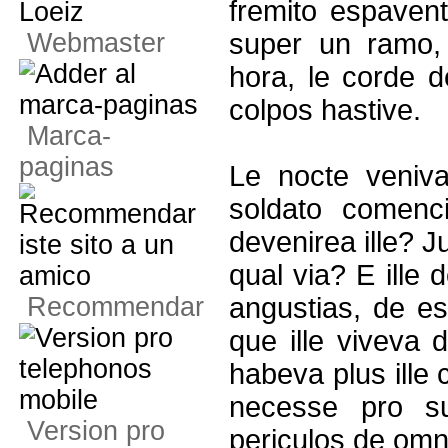
fremito espavent
Webmaster
super un ramo, 
hora, le corde 
colpos hastive.
Marca-
paginas
Le nocte veniva
soldato comenc
devenirea ille?
qual via? E ille 
Recommendar
angustias, de es
que ille viveva d
habeva plus ille 
necesse pro su
Version pro
periculos de omn