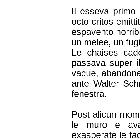
Il esseva primo u
octo critos emitt
espavento horribi
un melee, un fugi
Le chaises cade
passava super i
vacue, abandonat
ante Walter Sch
fenestra.
Post alicun mome
le muro e ava
exasperate le fa