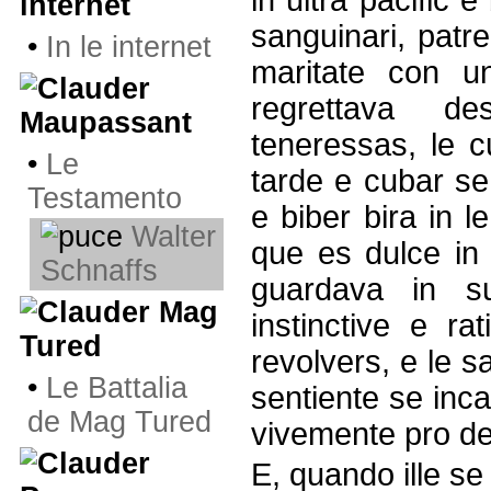
in ultra pacific
internet
sanguinari, patre
•
In le internet
maritate con u
regrettava d
Maupassant
teneressas, le c
•
Le
tarde e cubar se
Testamento
e biber bira in l
Walter
que es dulce in l
Schnaffs
guardava in s
Mag
instinctive e ra
Tured
revolvers, e le s
•
Le Battalia
sentiente se inca
de Mag Tured
vivemente pro de
E, quando ille se