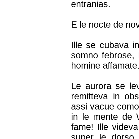
entranias.
E le nocte de nov
Ille se cubava i
somno febrose, 
homine affamate
Le aurora se le
remitteva in ob
assi vacue como 
in le mente de 
fame! Ille videv
super le dorso,