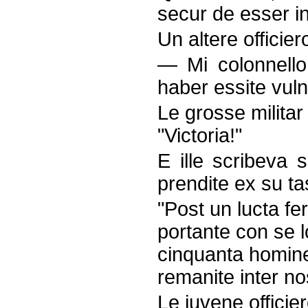
secur de esser in
Un altere officie
— Mi colonnello,
haber essite vuln
Le grosse militar
"Victoria!"
E ille scribeva
prendite ex su ta
"Post un lucta fe
portante con se l
cinquanta homine
remanite inter n
Le juvene officie