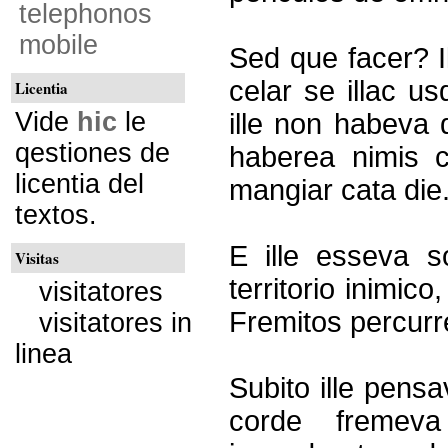
telephonos
mobile
Sed que facer? I
celar se illac us
Licentia
Vide
hic
le
ille non habeva 
qestiones de
haberea nimis c
licentia del
mangiar cata die
textos.
E ille esseva s
Visitas
territorio inimic
visitatores
Fremitos percurr
visitatores in
linea
Subito ille pensa
corde fremeva