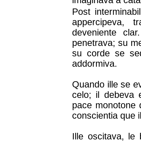
imaginava a cata
Post interminabi
appercipeva, 
deveniente cla
penetrava; su me
su corde se sed
addormiva.
Quando ille se ev
celo; il debeva 
pace monotone d
conscientia que i
Ille oscitava, l