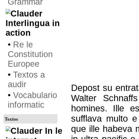
Grammar
Interlingua in
action
•
Re le
Constitution
Europee
•
Textos a
audir
Depost su entrat
•
Vocabulario
Walter Schnaffs
informatic
homines. Ille 
sufflava multo e
Textos
que ille habeva m
In le