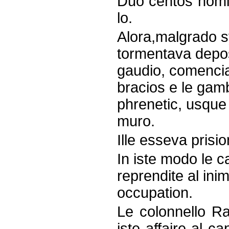
Duo centos homin
lo.
Alora,malgrado s
tormentava depost
gaudio, comencia
bracios e le gam
phrenetic, usque 
muro.
Ille esseva prisi
In iste modo le 
reprendite al in
occupation.
Le colonnello Ra
iste affaire al c