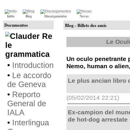
Initio
Blog
Discargamentos
Novas
Documentos
Blog - Billets des amis
Re
Le Oculo
le
grammatica
Un oculo penetrante p
•
Introduction
Nemo, human o alien,
•
Le accordo
Le plus ancian libro
de Geneva
•
Reporto
(05/02/2014 22:21)
General de
IALA
Ex-campion del mun
de hot-dog arrestate
•
Interlingua