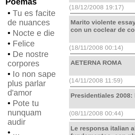
Poemas
(18/12/2008 19:17)
•
Tu es facite
de nuances
Marito violente essa
con un coclear de co
•
Nocte e die
•
Felice
(18/11/2008 00:14)
•
De nostre
corpores
AETERNA ROMA
•
Io non sape
(14/11/2008 11:59)
plus parlar
d'amor
Presidentiales 2008:
•
Pote tu
nunquam
(08/11/2008 00:44)
audir
Le responsa italian al
•
...