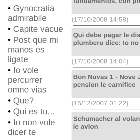
fundamentos, con ph
•
Gynocratia
admirabile
(17/10/2008 14:58)
•
Capite vacue
Qui debe pagar le dis
•
Post que mi
plumbero dice: Io no
manos es
ligate
(17/10/2008 14:04)
•
Io vole
Bon Novas 1 - Nove J
percurrer
pension le carnifice
omne vias
•
Que?
(15/12/2007 01:22)
•
Qui es tu...
Schumacher al volant
•
Io non vole
le avion
dicer te