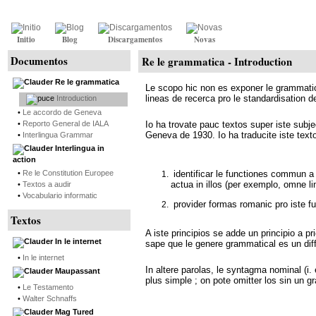
Initio
Blog
Discargamentos
Novas
Documentos
Re le grammatica -
Introduction
Re le grammatica
Le scopo hic non es exponer le grammatica 
lineas de recerca pro le standardisation d
Introduction
•
Le accordo de Geneva
•
Reporto General de IALA
Io ha trovate pauc textos super iste subje
Geneva de 1930. Io ha traducite iste textos
•
Interlingua Grammar
Interlingua in
action
•
Re le Constitution Europee
identificar le functiones commun a 
actua in illos (per exemplo, omne lin
•
Textos a audir
•
Vocabulario informatic
provider formas romanic pro iste fu
Textos
A iste principios se adde un principio a p
In le internet
sape que le genere grammatical es un diffi
•
In le internet
In altere parolas, le syntagma nominal (i.
Maupassant
plus simple ; on pote omitter los sin un gr
•
Le Testamento
•
Walter Schnaffs
Mag Tured