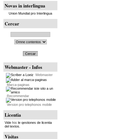
Novas in interlingua
Union Mundial pro Interlingua
Cercar
Cercar
Webmaster - Infos
Webmaster
Marca-paginas
Recommendar
Version pro telephonos mobile
Licentia
Vide
hic
le qestiones de licentia
del textos.
Visitas