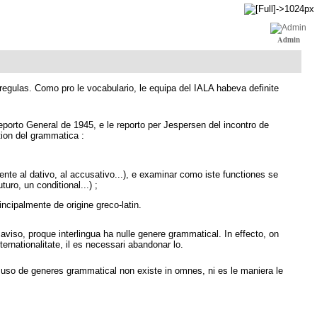
Admin
 regulas. Como pro le vocabulario, le equipa del IALA habeva definite
Reporto General de 1945, e le reporto per Jespersen del incontro de
ation del grammatica :
nte al dativo, al accusativo...), e examinar como iste functiones se
uro, un conditional...) ;
ncipalmente de origine greco-latin.
 aviso, proque interlingua ha nulle genere grammatical. In effecto, on
ernationalitate, il es necessari abandonar lo.
 le uso de generes grammatical non existe in omnes, ni es le maniera le