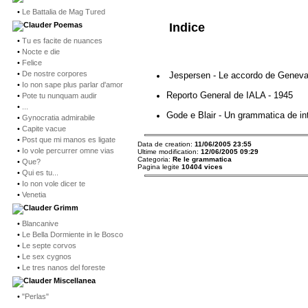
•
Le Battalia de Mag Tured
Indice
Poemas
•
Tu es facite de nuances
•
Nocte e die
•
Felice
•
De nostre corpores
Jespersen - Le accordo de Geneva
•
Io non sape plus parlar d'amor
Reporto General de IALA - 1945
•
Pote tu nunquam audir
•
...
Gode e Blair - Un grammatica de int
•
Gynocratia admirabile
•
Capite vacue
•
Post que mi manos es ligate
Data de creation:
11/06/2005 23:55
•
Io vole percurrer omne vias
Ultime modification:
12/06/2005 09:29
Categoria:
Re le grammatica
•
Que?
Pagina legite
10404 vices
•
Qui es tu...
•
Io non vole dicer te
•
Venetia
Grimm
•
Blancanive
•
Le Bella Dormiente in le Bosco
•
Le septe corvos
•
Le sex cygnos
•
Le tres nanos del foreste
Miscellanea
•
"Perlas"