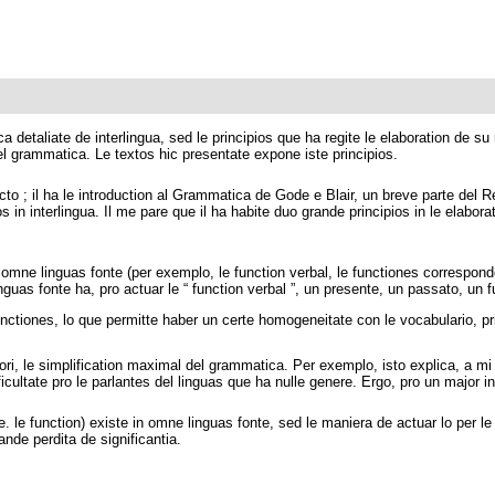
detaliate de interlingua, sed le principios que ha regite le elaboration de su
el grammatica. Le textos hic presentate expone iste principios.
cto ; il ha le introduction al Grammatica de Gode e Blair, un breve parte del 
 in interlingua. Il me pare que il ha habite duo grande principios in le elabor
omne linguas fonte (per exemplo, le function verbal, le functiones corresponde
guas fonte ha, pro actuar le “ function verbal ”, un presente, un passato, un fut
nctiones, lo que permitte haber un certe homogeneitate con le vocabulario, pri
riori, le simplification maximal del grammatica. Per exemplo, isto explica, a mi
cultate pro le parlantes del linguas que ha nulle genere. Ergo, pro un major int
 e. le function) existe in omne linguas fonte, sed le maniera de actuar lo per
ande perdita de significantia.